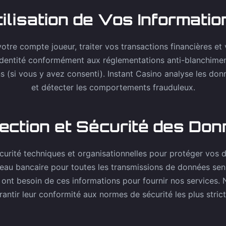
tilisation de Vos Informatio
otre compte joueur, traiter vos transactions financières et 
 identité conformément aux réglementations anti-blanchime
(si vous y avez consenti). Instant Casino analyse les donné
et détecter les comportements frauduleux.
ection et Sécurité des Do
urité techniques et organisationnelles pour protéger vos d
iveau bancaire pour toutes les transmissions de données sen
i ont besoin de ces informations pour fournir nos services.
rantir leur conformité aux normes de sécurité les plus strict