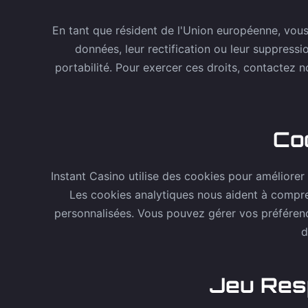
En tant que résident de l'Union européenne, vou
données, leur rectification ou leur suppressi
portabilité. Pour exercer ces droits, contactez
Co
Instant Casino utilise des cookies pour améliorer
Les cookies analytiques nous aident à compre
personnalisées. Vous pouvez gérer vos préféren
d
Jeu Res