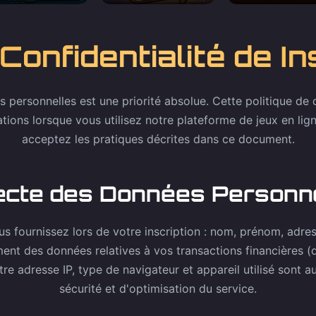
 Confidentialité de I
 personnelles est une priorité absolue. Cette politique de
tions lorsque vous utilisez notre plateforme de jeux en lign
acceptez les pratiques décrites dans ce document.
ecte des Données Personn
us fournissez lors de votre inscription : nom, prénom, adre
t des données relatives à vos transactions financières (dép
 adresse IP, type de navigateur et appareil utilisé sont 
sécurité et d'optimisation du service.