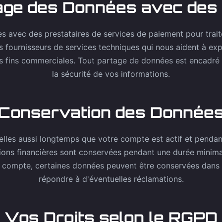
age des Données avec des 
 avec des prestataires de services de paiement pour traite
es fournisseurs de services techniques qui nous aident à exp
s fins commerciales. Tout partage de données est encadré pa
la sécurité de vos informations.
Conservation des Donnée
les aussi longtemps que votre compte est actif et pendant 
ctions financières sont conservées pendant une durée mini
e compte, certaines données peuvent être conservées dans 
répondre à d'éventuelles réclamations.
Vos Droits selon le RGPD